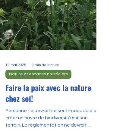
14 mai 2025
2 min de lecture
Nature et espaces nourriciers
Faire la paix avec la nature
chez soi!
Personne ne devrait se sentir coupable de
créer un havre de biodiversité sur son